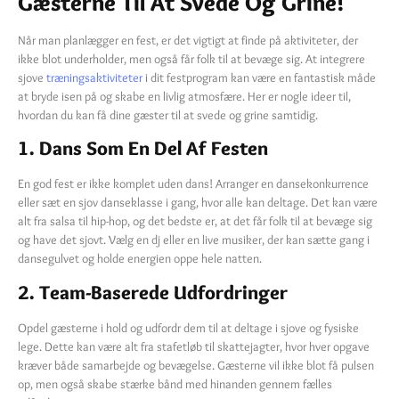
Gæsterne Til At Svede Og Grine!
Når man planlægger en fest, er det vigtigt at finde på aktiviteter, der
ikke blot underholder, men også får folk til at bevæge sig. At integrere
sjove
træningsaktiviteter
i dit festprogram kan være en fantastisk måde
at bryde isen på og skabe en livlig atmosfære. Her er nogle ideer til,
hvordan du kan få dine gæster til at svede og grine samtidig.
1. Dans Som En Del Af Festen
En god fest er ikke komplet uden dans! Arranger en dansekonkurrence
eller sæt en sjov danseklasse i gang, hvor alle kan deltage. Det kan være
alt fra salsa til hip-hop, og det bedste er, at det får folk til at bevæge sig
og have det sjovt. Vælg en dj eller en live musiker, der kan sætte gang i
dansegulvet og holde energien oppe hele natten.
2. Team-Baserede Udfordringer
Opdel gæsterne i hold og udfordr dem til at deltage i sjove og fysiske
lege. Dette kan være alt fra stafetløb til skattejagter, hvor hver opgave
kræver både samarbejde og bevægelse. Gæsterne vil ikke blot få pulsen
op, men også skabe stærke bånd med hinanden gennem fælles