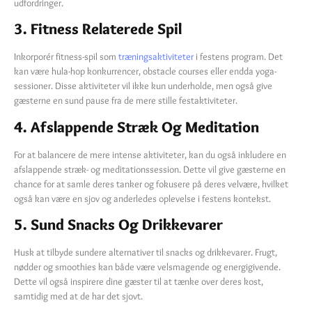
udfordringer.
3. Fitness Relaterede Spil
Inkorporér fitness-spil som
træningsaktiviteter
i festens program. Det
kan være hula-hop konkurrencer, obstacle courses eller endda yoga-
sessioner. Disse aktiviteter vil ikke kun underholde, men også give
gæsterne en sund pause fra de mere stille festaktiviteter.
4. Afslappende Stræk Og Meditation
For at balancere de mere intense aktiviteter, kan du også inkludere en
afslappende stræk- og meditationssession. Dette vil give gæsterne en
chance for at samle deres tanker og fokusere på deres velvære, hvilket
også kan være en sjov og anderledes oplevelse i festens kontekst.
5. Sund Snacks Og Drikkevarer
Husk at tilbyde sundere alternativer til snacks og drikkevarer. Frugt,
nødder og smoothies kan både være velsmagende og energigivende.
Dette vil også inspirere dine gæster til at tænke over deres kost,
samtidig med at de har det sjovt.