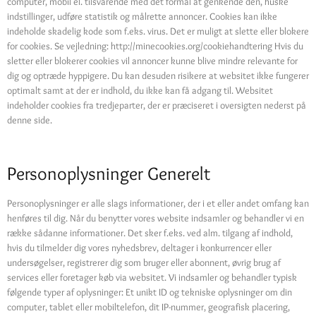
computer, mobil el. tilsvarende med det formål at genkende den, huske
indstillinger, udføre statistik og målrette annoncer. Cookies kan ikke
indeholde skadelig kode som f.eks. virus. Det er muligt at slette eller blokere
for cookies. Se vejledning: http://minecookies.org/cookiehandtering Hvis du
sletter eller blokerer cookies vil annoncer kunne blive mindre relevante for
dig og optræde hyppigere. Du kan desuden risikere at websitet ikke fungerer
optimalt samt at der er indhold, du ikke kan få adgang til. Websitet
indeholder cookies fra tredjeparter, der er præciseret i oversigten nederst på
denne side.
Personoplysninger Generelt
Personoplysninger er alle slags informationer, der i et eller andet omfang kan
henføres til dig. Når du benytter vores website indsamler og behandler vi en
række sådanne informationer. Det sker f.eks. ved alm. tilgang af indhold,
hvis du tilmelder dig vores nyhedsbrev, deltager i konkurrencer eller
undersøgelser, registrerer dig som bruger eller abonnent, øvrig brug af
services eller foretager køb via websitet. Vi indsamler og behandler typisk
følgende typer af oplysninger: Et unikt ID og tekniske oplysninger om din
computer, tablet eller mobiltelefon, dit IP-nummer, geografisk placering,