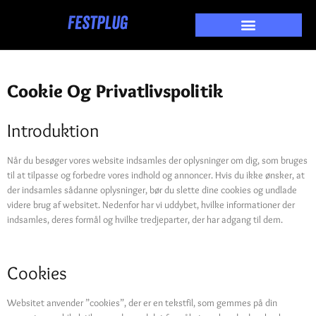
Cookie Og
Privatlivspolitik
Cookie Og Privatlivspolitik
Introduktion
Når du besøger vores website indsamles der oplysninger om dig, som bruges
til at tilpasse og forbedre vores indhold og annoncer. Hvis du ikke ønsker, at
der indsamles sådanne oplysninger, bør du slette dine cookies og undlade
videre brug af websitet. Nedenfor har vi uddybet, hvilke informationer der
indsamles, deres formål og hvilke tredjeparter, der har adgang til dem.
Cookies
Websitet anvender ”cookies”, der er en tekstfil, som gemmes på din