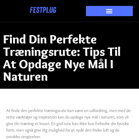
Find Din Perfekte
Træningsrute: Tips Til
At Opdage Nye Mål I
Naturen
At finde den perfekte træningsrute kan være en udfordring, men med de
rette værktøjer og inspiration kan du opdage nye mål i naturen, som vil
give din træning et boost. En god rute kan ikke kun forbedre din fysiske
form, men også give dig mulighed for at nyde den friske luft og de
smukke omgivelser.