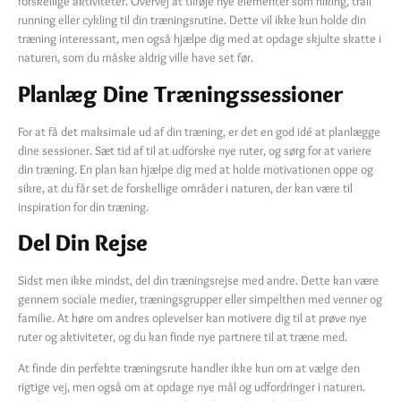
forskellige aktiviteter. Overvej at tilføje nye elementer som hiking, trail
running eller cykling til din træningsrutine. Dette vil ikke kun holde din
træning interessant, men også hjælpe dig med at opdage skjulte skatte i
naturen, som du måske aldrig ville have set før.
Planlæg Dine Træningssessioner
For at få det maksimale ud af din træning, er det en god idé at planlægge
dine sessioner. Sæt tid af til at udforske nye ruter, og sørg for at variere
din træning. En plan kan hjælpe dig med at holde motivationen oppe og
sikre, at du får set de forskellige områder i naturen, der kan være til
inspiration for din træning.
Del Din Rejse
Sidst men ikke mindst, del din træningsrejse med andre. Dette kan være
gennem sociale medier, træningsgrupper eller simpelthen med venner og
familie. At høre om andres oplevelser kan motivere dig til at prøve nye
ruter og aktiviteter, og du kan finde nye partnere til at træne med.
At finde din perfekte træningsrute handler ikke kun om at vælge den
rigtige vej, men også om at opdage nye mål og udfordringer i naturen.