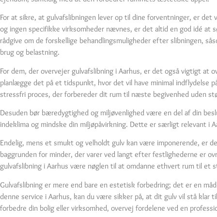
For at sikre, at gulvafslibningen lever op til dine forventninger, er 
og ingen specifikke virksomheder nævnes, er det altid en god idé at søg
rådgive om de forskellige behandlingsmuligheder efter slibningen, såso
brug og belastning.
For dem, der overvejer gulvafslibning i Aarhus, er det også vigtigt at
planlægge det på et tidspunkt, hvor det vil have minimal indflydelse på
stressfri proces, der forbereder dit rum til næste begivenhed uden stø
Desuden bør bæredygtighed og miljøvenlighed være en del af din beslutn
indeklima og mindske din miljøpåvirkning. Dette er særligt relevant i 
Endelig, mens et smukt og velholdt gulv kan være imponerende, er de
baggrunden for minder, der varer ved langt efter festlighederne er ovr
gulvafslibning i Aarhus være nøglen til at omdanne ethvert rum til et
Gulvafslibning er mere end bare en estetisk forbedring; det er en måde
denne service i Aarhus, kan du være sikker på, at dit gulv vil stå klar
forbedre din bolig eller virksomhed, overvej fordelene ved en profession