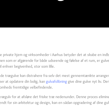
de private hjem og virksomheder i Aarhus betyder det at skabe en in
 men som er afgørende for både udseende og følelse af et rum, er gulv
il enhver begivenhed, stor som lille.
igede trægulve kan distrahere fra selv det mest gennemtænkte arrang
ker at opdatere din bolig, kan
gulvafslibning
give dine gulve nyt liv. D
rksomheds fremtidige velbefindende.
 trægulv for at afsløre det friske træ nedenunder. Denne proces elimine
endt for sin arkitektur og design, kan en sådan opgradering af dine gulve 