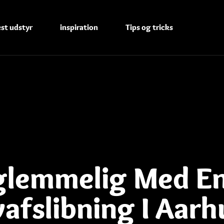
est udstyr
inspiration
Tips og tricks
glemmelig Med E
vafslibning I Aarh