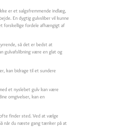
e ikke er et salgsfremmende indlæg,
ejde. En dygtig gulvsliber vil kunne
t forskellige fordele afhængigt af
tyrrende, så det er bedst at
an gulvafslibning være en glat og
r, kan bidrage til et sundere
med et nyslebet gulv kan være
dine omgivelser, kan en
 ofte finder sted. Ved at vælge
m. Så når du næste gang tænker på at