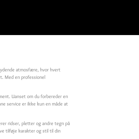
dbydende atmosfære, hvor hvert
et. Med en professionel
ement. Uanset om du forbereder en
enne service er ikke kun en måde at
rer ridser, pletter og andre tegn på
tilføje karakter og stil til din