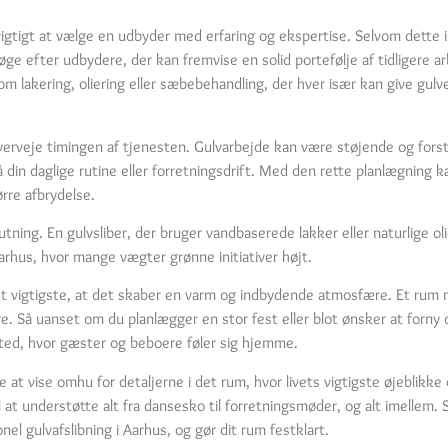
det vigtigt at vælge en udbyder med erfaring og ekspertise. Selvom dett
e efter udbydere, der kan fremvise en solid portefølje af tidligere arb
m lakering, oliering eller sæbebehandling, der hver især kan give gulve
 overveje timingen af tjenesten. Gulvarbejde kan være støjende og fors
 din daglige rutine eller forretningsdrift. Med den rette planlægning k
rre afbrydelse.
ing. En gulvsliber, der bruger vandbaserede lakker eller naturlige olie
Aarhus, hvor mange vægter grønne initiativer højt.
t vigtigste, at det skaber en varm og indbydende atmosfære. Et rum 
e. Så uanset om du planlægger en stor fest eller blot ønsker at forny 
 sted, hvor gæster og beboere føler sig hjemme.
 at vise omhu for detaljerne i det rum, hvor livets vigtigste øjeblikke
 til at understøtte alt fra dansesko til forretningsmøder, og alt imelle
el gulvafslibning i Aarhus, og gør dit rum festklart.