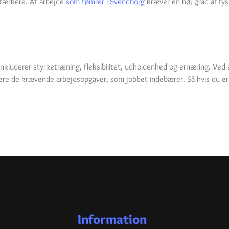
 stærkere. At arbejde
som tømrer i Svendborg
kræver en høj grad af fy
nkluderer styrketræning, fleksibilitet, udholdenhed og ernæring. Ved a
tere de krævende arbejdsopgaver, som jobbet indebærer. Så hvis du er 
Information