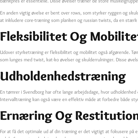
bænkpres er essentielle. Disse øvelser træner de store muskelgrupper
En anden vigtig øvelse er bent over rows, som styrker ryggen og skuld
at inkludere core-træning som planken og russian twists, da en stærk 
Fleksibilitet Og Mobilite
Udover styrketræning er fleksibilitet og mobilitet også afgørende. Tø
som lunges med twist, kat-ko øvelser og skulderrulninger. Disse øvel
Udholdenhedstræning
En tømrer i Svendborg har ofte lange arbejdsdage, hvor udholdenhed er
Intervalltræning kan også være en effektiv måde at forbedre både sty
Ernæring Og Restitutio
For at få det optimale ud af din træning er det vigtigt at fokusere på 