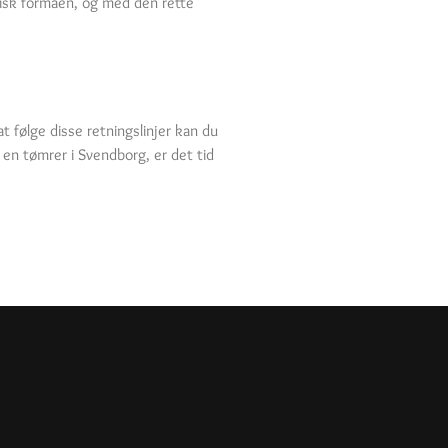
sisk formåen, og med den rette
t følge disse retningslinjer kan du
en tømrer i Svendborg, er det tid