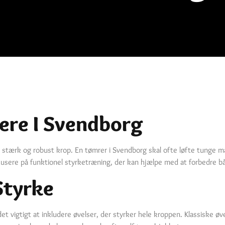
ere I Svendborg
stærk og robust krop. En tømrer i Svendborg skal ofte løfte tunge m
fokusere på funktionel styrketræning, der kan hjælpe med at forbedre 
Styrke
det vigtigt at inkludere øvelser, der styrker hele kroppen. Klassiske ø