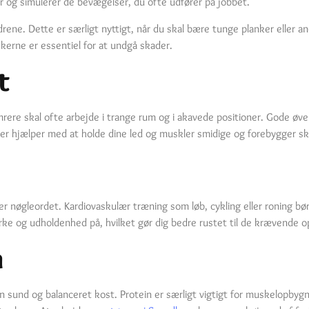
 og simulerer de bevægelser, du ofte udfører på jobbet.
rene. Dette er særligt nyttigt, når du skal bære tunge planker eller a
kerne er essentiel for at undgå skader.
t
mrere skal ofte arbejde i trange rum og i akavede positioner. Gode øv
ser hjælper med at holde dine led og muskler smidige og forebygger sk
 nøgleordet. Kardiovaskulær træning som løb, cykling eller roning bør 
rke og udholdenhed på, hvilket gør dig bedre rustet til de krævende 
n
en sund og balanceret kost. Protein er særligt vigtigt for muskelopbygni