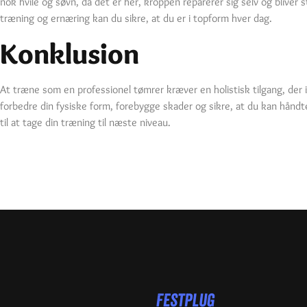
nok hvile og søvn, da det er her, kroppen reparerer sig selv og bliver
træning og ernæring kan du sikre, at du er i topform hver dag.
Konklusion
At træne som en professionel tømrer kræver en holistisk tilgang, der i
forbedre din fysiske form, forebygge skader og sikre, at du kan hånd
til at tage din træning til næste niveau.