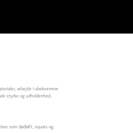
aterialer, arbejde i ubekvemme
både styrke og udholdenhed.
velser som dødløft, squats og