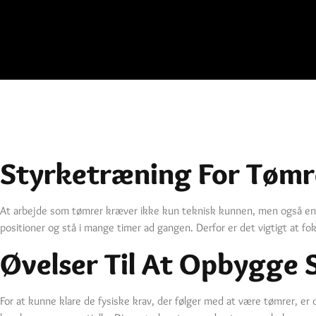
Styrketræning For Tømr
At arbejde som tømrer kræver ikke kun teknisk kunnen, men også en 
positioner og stå i mange timer ad gangen. Derfor er det vigtigt at 
Øvelser Til At Opbygge 
For at kunne klare de fysiske krav, der følger med at være tømrer, er 