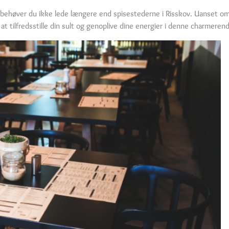
, behøver du ikke lede længere end spisestederne i Risskov. Uanset om 
at tilfredsstille din sult og genoplive dine energier i denne charmeren