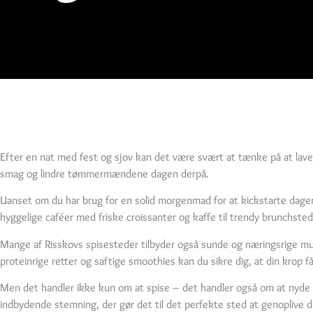
Efter en nat med fest og sjov kan det være svært at tænke på at lave ma
smag og lindre tømmermændene dagen derpå.
Uanset om du har brug for en solid morgenmad for at kickstarte dagen 
hyggelige caféer med friske croissanter og kaffe til trendy brunchste
Mange af Risskovs spisesteder tilbyder også sunde og næringsrige mul
proteinrige retter og saftige smoothies kan du sikre dig, at din krop
Men det handler ikke kun om at spise – det handler også om at nyde 
indbydende stemning, der gør det til det perfekte sted at genoplive d