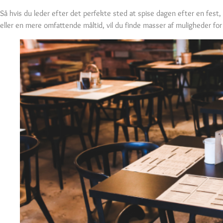
Så hvis du leder efter det perfekte sted at spise dagen efter en fest
eller en mere omfattende måltid, vil du finde masser af muligheder for 