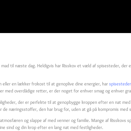
d til næste dag. Heldigvis har Risskov et væld af spisesteder, der er p
eller en lækker frokost til at genoplive dine energier, har
spisesteder
der med overdådige retter, er der noget for enhver smag og enhver grad
igheder, der er perfekte til at genopbygge kroppen efter en nat med f
 får de næringsstoffer, den har brug for, uden at gå på kompromis med
atmosfæren og slappe af med venner og familie. Mange af Risskovs sp
ine sind og din krop efter en lang nat med festligheder.