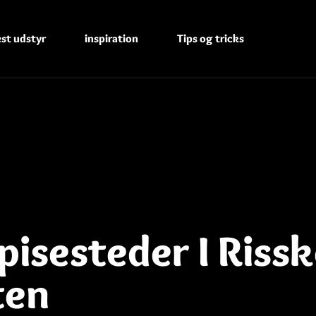
est udstyr
inspiration
Tips og tricks
isesteder I Rissk
ten