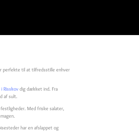
erfekte til at tilfredsstille enhver
 i Risskov
dig dækket ind. Fra
 af sult.
estligheder. Med friske salater,
 smagen.
isesteder har en afslappet og