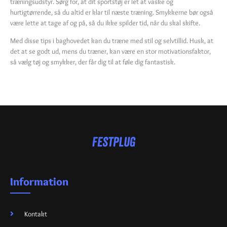
træningsudstyr. Sørg for, at dit sportstøj er let at vaske og
hurtigtørrende, så du altid er klar til næste træning. Smykkerne bør også
være lette at tage af og på, så du ikke spilder tid, når du skal skifte.
Med disse tips i baghovedet kan du træne med stil og selvtillid. Husk, at
det at se godt ud, mens du træner, kan være en stor motivationsfaktor,
så vælg tøj og smykker, der får dig til at føle dig fantastisk.
Information
Kontakt